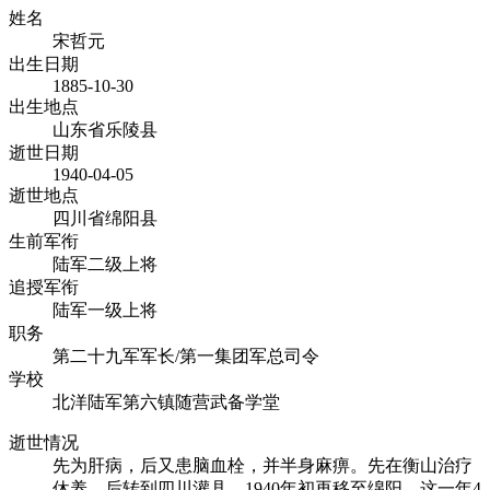
姓名
宋哲元
出生日期
1885-10-30
出生地点
山东省乐陵县
逝世日期
1940-04-05
逝世地点
四川省绵阳县
生前军衔
陆军二级上将
追授军衔
陆军一级上将
职务
第二十九军军长/第一集团军总司令
学校
北洋陆军第六镇随营武备学堂
逝世情况
先为肝病，后又患脑血栓，并半身麻痹。先在衡山治疗
休养，后转到四川灌县，1940年初再移至绵阳，这一年4