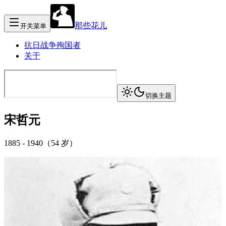
那些花儿
开关菜单
抗日战争殉国者
关于
切换主题
宋哲元
1885
-
1940
（
54 岁
）