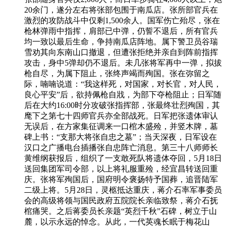
20余门，遂分左右将张部包围于南瓜店。张所部官兵在
激烈的攻防战斗中仅剩1,500余人。国军伤亡殆尽，张在
枪林弹雨中指挥，肩部已中弹，仍誓不退后，所有官兵
均一致以最后生命，争持南瓜店阵地。属下警卫员谷瑞
雪劝其向东南山口撤退，但遭张拒绝并亲自到阵前指挥
攻击，身中5弹却仍不退后。未几张将军再中一弹，拟拔
枪自尽，为属下阻止，张终声竭而殉国。张在弥留之
际，喃喃说道：“我这样死，对国家，对长官，对人民，
良心平安”后，欲持佩枪自戕，为部下夺枪阻止；日军随
后在大约16:00时分攻破张指挥部，张最终壮烈殉国，其
麾下之第七十四师官兵亦全部战死。日军把张遗体审认
无误后，在方家集征调来一口棺木盛殓，并竖木牌，墓
碑上书：“支那大将张自忠之墓”；当天深夜，日军设在
汉口之广播电台插播张自忠阵亡消息。第三十八师师长
黄维纲获报后，组织了一支敢死队将遗体夺回，5月18日
送回集团军司令部，以上将礼服重殓，经宜昌转送回重
庆。张将军殉国后，国府明令褒扬特予国葬，追晋陆军
二级上将。5月28日，灵柩抵达重庆，蒋介石率军事委员
会的高级将领与国民政府五院院长亲临致祭，蒋介石抚
棺痛哭。之后蒋委员长亲题“英烈千秋”石碑，树立于山
麓，以示永远的悼念。从此，一代英魂长眠于梅花山