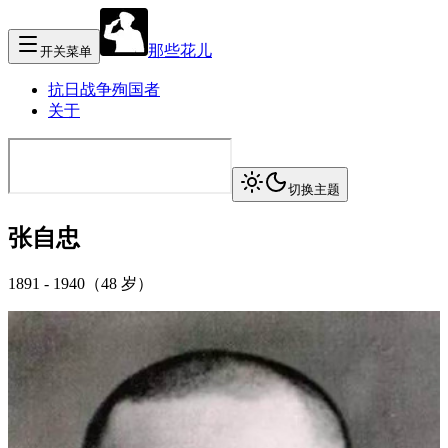
那些花儿
开关菜单
抗日战争殉国者
关于
切换主题
张自忠
1891
-
1940
（
48 岁
）