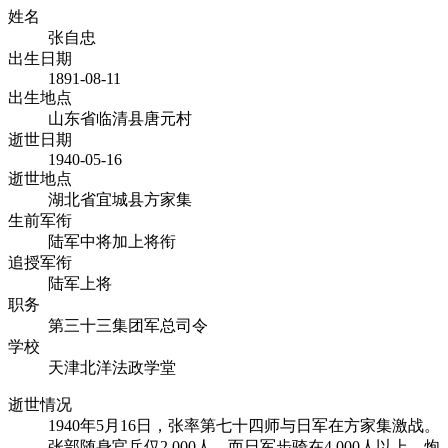
姓名
张自忠
出生日期
1891-08-11
出生地点
山东省临清县唐元村
逝世日期
1940-05-16
逝世地点
湖北省宜城县方家集
生前军衔
陆军中将加上将衔
追授军衔
陆军上将
职务
第三十三集团军总司令
学校
天津北洋法政学堂
逝世情况
1940年5月16日，张率第七十四师与日军在方家集激战。
张部随身官兵仅2,000人，而日军步骑在4,000人以上，炮