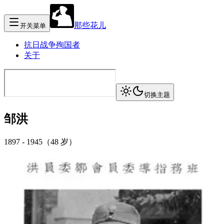
那些花儿
开关菜单
抗日战争殉国者
关于
切换主题
邹洪
1897
-
1945
（
48 岁
）