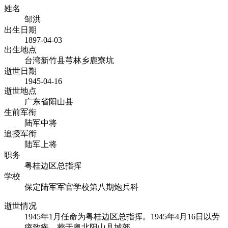
姓名
邹洪
出生日期
1897-04-03
出生地点
台湾新竹县芎林乡鹿寮坑
逝世日期
1945-04-16
逝世地点
广东省阳山县
生前军衔
陆军中将
追授军衔
陆军上将
职务
粤桂边区总指挥
学校
保定陆军军官学校第八期炮兵科
逝世情况
1945年1月任命为粤桂边区总指挥。1945年4月16日以劳
瘁致疾，葬于粤北阳山县城郊。